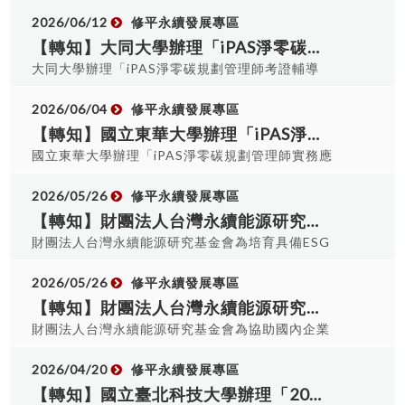
暨能源管理師培訓課程」課程資訊，請本校轉知並
踴躍報名參加。 一、 課程時間：115年8月5日、
2026/06/12
修平永續發展專區
115年08月06日、115年08月07日 二、 課程地
【轉知】大同大學辦理「iPAS淨零碳規劃管理師考證輔導班」活動資訊。
點：國立成功大學自強校區化工系館1樓-柏林講堂
大同大學辦理「iPAS淨零碳規劃管理師考證輔導
三、 報名期間：即日起至7 月30 日(四) 止 四、 報
班」活動資訊，請本校轉知並踴躍報名參加。 一、
名網址：
課程時間：115年6月25日(四) 二、 課程地點：大
2026/06/04
修平永續發展專區
https://forms.gle/iUDAnWMD6FP5ED2TA 請有
同大學新德惠大樓R606室（台北市中山區德惠街7-
【轉知】國立東華大學辦理「iPAS淨零碳規劃管理師實務應用研習課程」。
興趣者於自行報名參加。 課程表：
1號6樓606室） 三、 報名期間：即日起至 6 月22
國立東華大學辦理「iPAS淨零碳規劃管理師實務應
日(一) 止 四、 報名網
用研習課程」，請本校轉知並踴躍並踴躍報名參
址： https://reurl.cc/N2m4ln 請有興趣者於自行
加。 一、 課程時間： 溫室氣體盤查主任查證員訓
2026/05/26
修平永續發展專區
報名參加。 簡章：
練班 115 年 7 月 6 日(一)- 7 月 10 日(五) 08:00 –
【轉知】財團法人台灣永續能源研究基金會為培育具備ESG趨勢洞察與專業轉譯能力之人才，特開辦「2026永續導覽員培訓專班」
17:00 (5 天，共 40 小時) iPAS 淨零碳管理師(初
財團法人台灣永續能源研究基金會為培育具備ESG
級)訓練班 115 年 7 月 13 日(一) 08:00 – 17:00 (1
趨勢洞察與專業轉譯能力之人才，特開辦「2026永
天，共 8 小時) 二、 課程地點：國立東華大學環海
續導覽員培訓專班」。 請有興趣者於自行報名參
2026/05/26
修平永續發展專區
學院 A128 室 （地址：花蓮縣壽豐鄉大學路二段 1
加。 簡章：
【轉知】財團法人台灣永續能源研究基金會為協助國內企業及機關(構)培訓永續專業人才，厚植相關永續知能舉辦「2026企業永續菁英培訓班」
號 環海學院 A128 室） 三、 報名期間：即日起至 6
財團法人台灣永續能源研究基金會為協助國內企業
月 30 日(二) 17:00 止 四、 報名網址：
及機關(構)培訓永續專業人才，厚植相關永續知能，
https://reurl.cc/r04O0k 五、 課程人數：實體
特與新竹科學園區、中部科學園區及南部科學園區
2026/04/20
修平永續發展專區
150 名（學員需自行抵達上課地點） 線上人數不限
個別合作舉辦「2026企業永續菁英培訓班」。 請有
【轉知】國立臺北科技大學辦理「2026 SDG永續巡迴展《Power Up！未來電力講堂》」。
（將於課前 3 天 mail 課程通知並提供連結） 六、