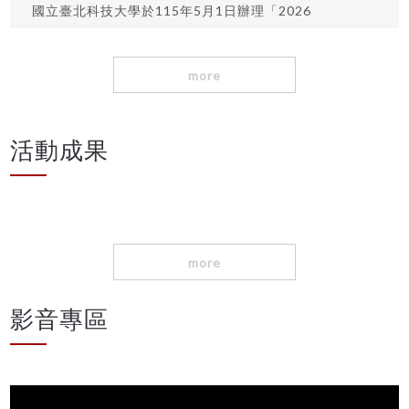
興趣者於自行報名參加。 中部科學園區簡章： 南部
本課程申請環境教育展延時數、公務人員教育訓練
國立臺北科技大學於115年5月1日辦理「2026
科學園區簡章： 新竹科學園區簡章：
時數 請有興趣者於自行報名參加。 簡章：
SDG永續巡迴展《Power Up！未來電力講
堂》」。 請有興趣者於自行報名參加。
more
活動成果
more
影音專區