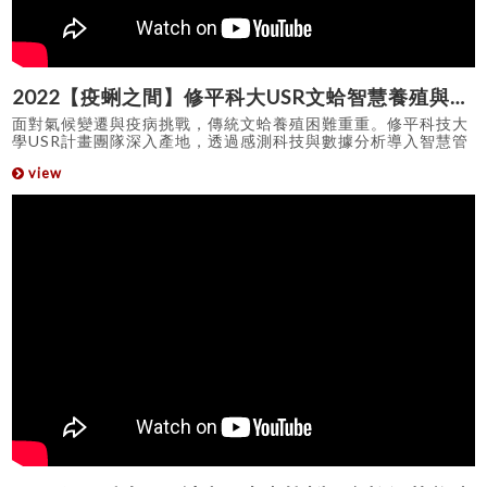
2022【疫蜊之間】修平科大USR文蛤智慧養殖與科學管理永續發展計畫
面對氣候變遷與疫病挑戰，傳統文蛤養殖困難重重。修平科技大
學USR計畫團隊深入產地，透過感測科技與數據分析導入智慧管
理，協助養殖戶提升成活率與養殖效益，打造文蛤產業永續發展
view
的新典範。 在這場【疫蜊之間】的挑戰中，修平與在地攜手共創
希望。